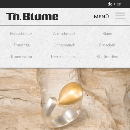
de
en
MENÜ
Halsschmuck
Armschmuck
Ringe
Trauringe
Ohrschmuck
Broschen
Kommission
Herrenschmuck
Stadtmotive