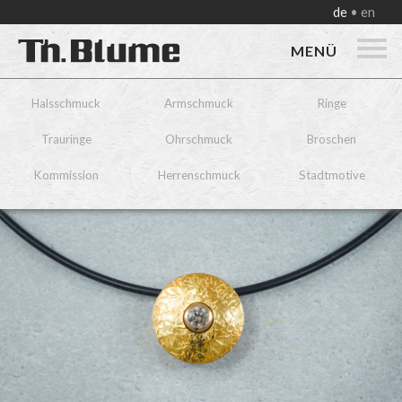
de
en
MENÜ
Halsschmuck
Armschmuck
Ringe
Trauringe
Ohrschmuck
Broschen
Kommission
Herrenschmuck
Stadtmotive