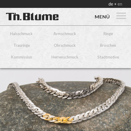
de
en
MENÜ
Halsschmuck
Armschmuck
Ringe
Trauringe
Ohrschmuck
Broschen
Kommission
Herrenschmuck
Stadtmotive