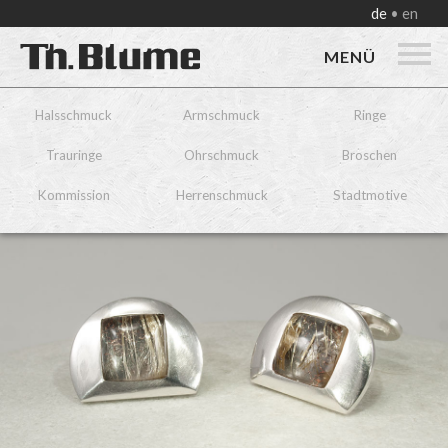
de
en
MENÜ
Halsschmuck
Armschmuck
Ringe
Trauringe
Ohrschmuck
Broschen
Kommission
Herrenschmuck
Stadtmotive