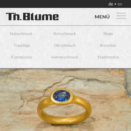
de
en
MENÜ
Halsschmuck
Armschmuck
Ringe
Trauringe
Ohrschmuck
Broschen
Kommission
Herrenschmuck
Stadtmotive