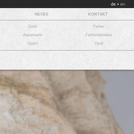
de
en
NEUES
KONTAKT
Gold
Perlen
Aquamarin
Farbedelsteine
Quarz
Opal