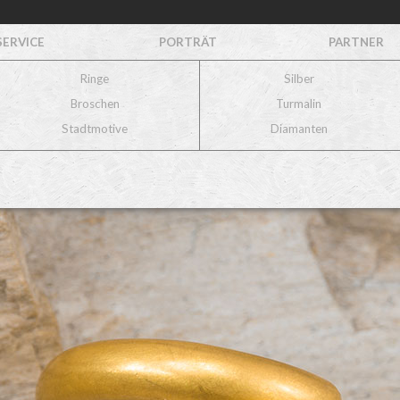
SERVICE
PORTRÄT
PARTNER
Ringe
Silber
Broschen
Turmalin
Stadtmotive
Diamanten