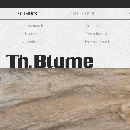
SCHMUCK
TAFELSILBER
Halsschmuck
Armschmuck
Trauringe
Ohrschmuck
Kommission
Herrenschmuck
Ring
Nr. 621
900/ooo Gold
Brillant 2,19 ct.
Sonderanfertigung -Kundenauftrag
Preis auf Anfrage