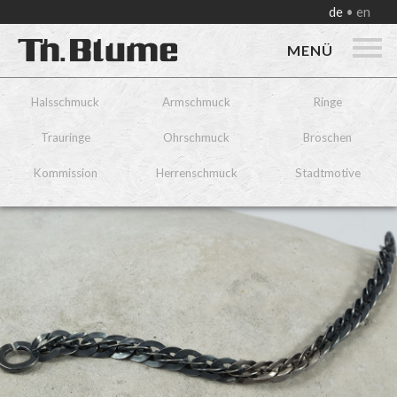
de
en
MENÜ
Halsschmuck
Armschmuck
Ringe
Trauringe
Ohrschmuck
Broschen
Kommission
Herrenschmuck
Stadtmotive