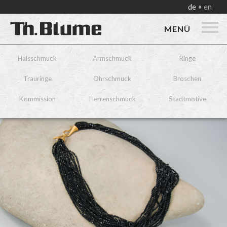
de
en
MENÜ
Halsschmuck
Armschmuck
Ringe
Trauringe
Ohrschmuck
Broschen
Kommission
Herrenschmuck
Stadtmotive