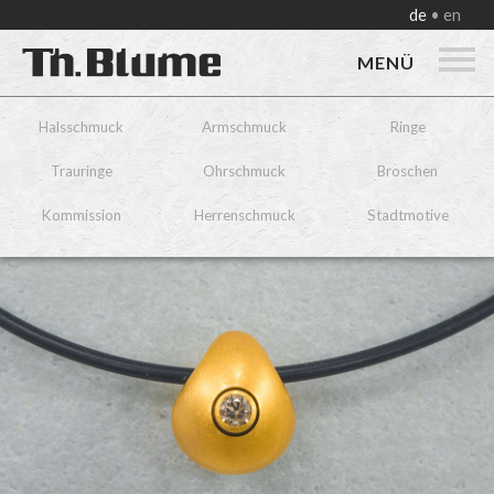
de
en
MENÜ
Halsschmuck
Armschmuck
Ringe
Trauringe
Ohrschmuck
Broschen
Kommission
Herrenschmuck
Stadtmotive