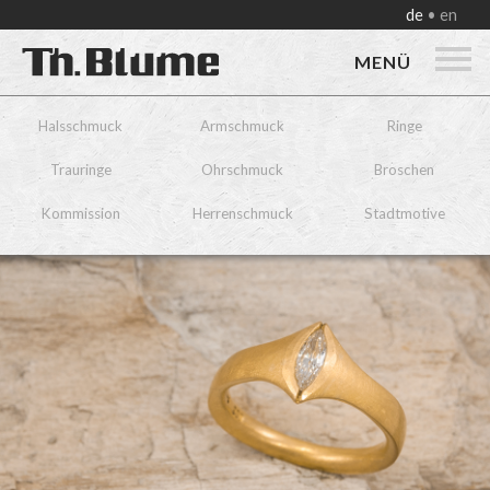
de
en
MENÜ
Halsschmuck
Armschmuck
Ringe
Trauringe
Ohrschmuck
Broschen
Kommission
Herrenschmuck
Stadtmotive