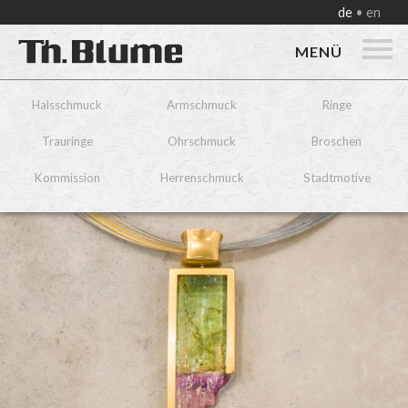
de
en
MENÜ
Halsschmuck
Armschmuck
Ringe
Trauringe
Ohrschmuck
Broschen
Kommission
Herrenschmuck
Stadtmotive