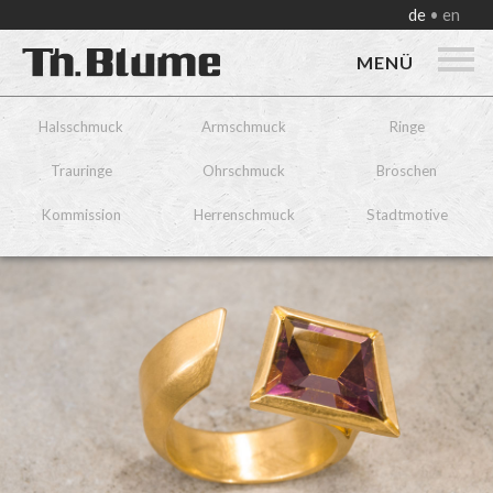
de
en
MENÜ
Halsschmuck
Armschmuck
Ringe
Trauringe
Ohrschmuck
Broschen
Kommission
Herrenschmuck
Stadtmotive