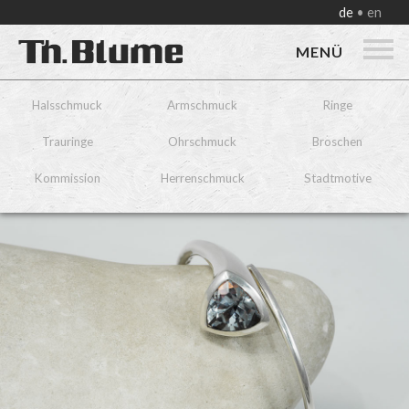
de
en
MENÜ
Halsschmuck
Armschmuck
Ringe
Trauringe
Ohrschmuck
Broschen
Kommission
Herrenschmuck
Stadtmotive