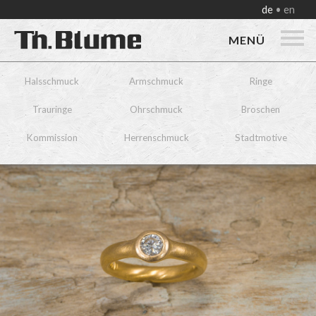
de
en
MENÜ
Halsschmuck
Armschmuck
Ringe
Trauringe
Ohrschmuck
Broschen
Kommission
Herrenschmuck
Stadtmotive