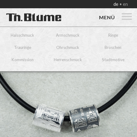
de
en
MENÜ
Halsschmuck
Armschmuck
Ringe
Trauringe
Ohrschmuck
Broschen
Kommission
Herrenschmuck
Stadtmotive