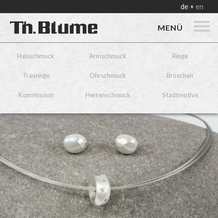
de
en
MENÜ
Halsschmuck
Armschmuck
Ringe
Trauringe
Ohrschmuck
Broschen
Kommission
Herrenschmuck
Stadtmotive