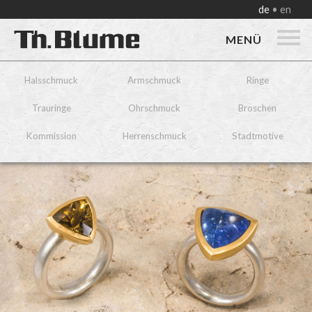
de
en
MENÜ
Halsschmuck
Armschmuck
Ringe
Trauringe
Ohrschmuck
Broschen
Kommission
Herrenschmuck
Stadtmotive