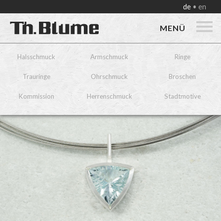
de
en
MENÜ
Halsschmuck
Armschmuck
Ringe
Trauringe
Ohrschmuck
Broschen
Kommission
Herrenschmuck
Stadtmotive