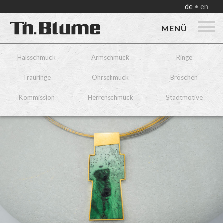
de
en
MENÜ
Halsschmuck
Armschmuck
Ringe
Trauringe
Ohrschmuck
Broschen
Kommission
Herrenschmuck
Stadtmotive