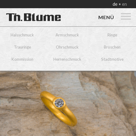
de
en
MENÜ
Halsschmuck
Armschmuck
Ringe
Trauringe
Ohrschmuck
Broschen
Kommission
Herrenschmuck
Stadtmotive