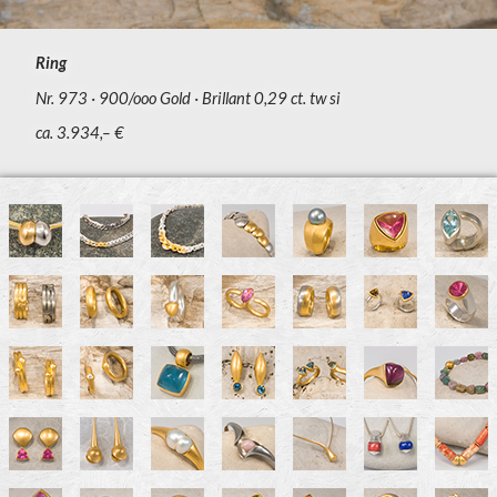
Ring
Nr. 973
900/ooo Gold
Brillant 0,29 ct. tw si
ca. 3.934,– €