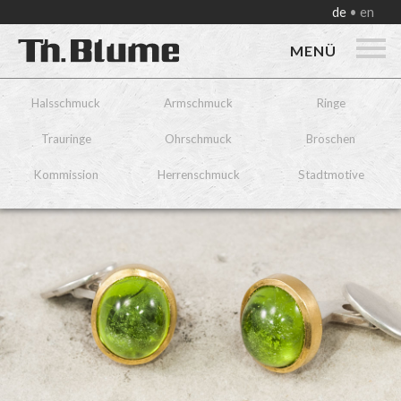
de
en
MENÜ
Halsschmuck
Armschmuck
Ringe
Trauringe
Ohrschmuck
Broschen
Kommission
Herrenschmuck
Stadtmotive