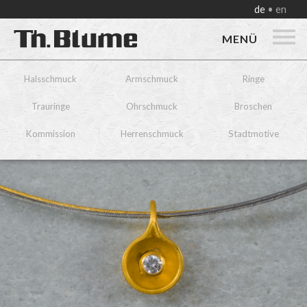
de
en
MENÜ
Halsschmuck
Armschmuck
Ringe
Trauringe
Ohrschmuck
Broschen
Kommission
Herrenschmuck
Stadtmotive