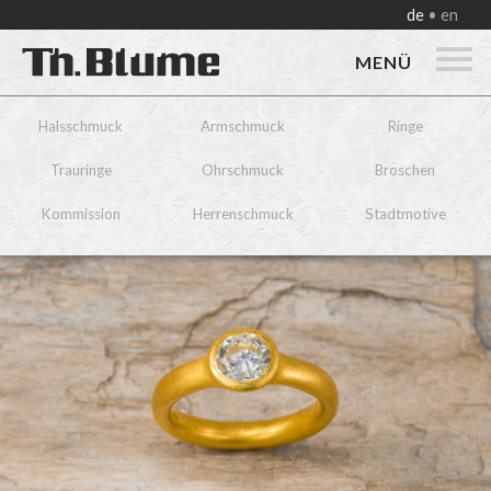
de
en
MENÜ
Halsschmuck
Armschmuck
Ringe
Trauringe
Ohrschmuck
Broschen
Kommission
Herrenschmuck
Stadtmotive