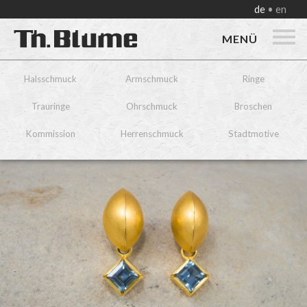
de
en
MENÜ
Halsschmuck
Armschmuck
Ringe
Trauringe
Ohrschmuck
Broschen
Kommission
Herrenschmuck
Stadtmotive