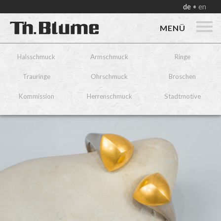
de
en
MENÜ
Halsschmuck
Armschmuck
Ringe
Trauringe
Ohrschmuck
Broschen
Kommission
Herrenschmuck
Stadtmotive