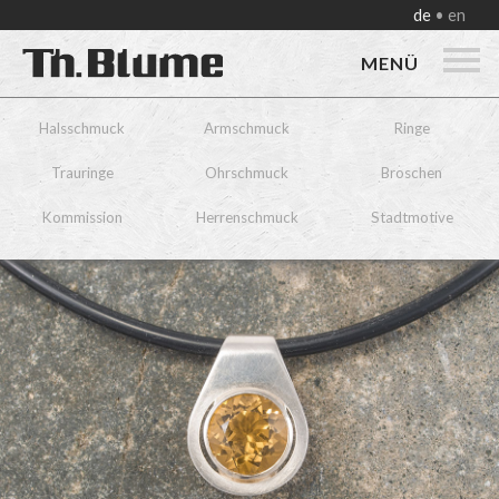
de
en
MENÜ
Halsschmuck
Armschmuck
Ringe
Trauringe
Ohrschmuck
Broschen
Kommission
Herrenschmuck
Stadtmotive