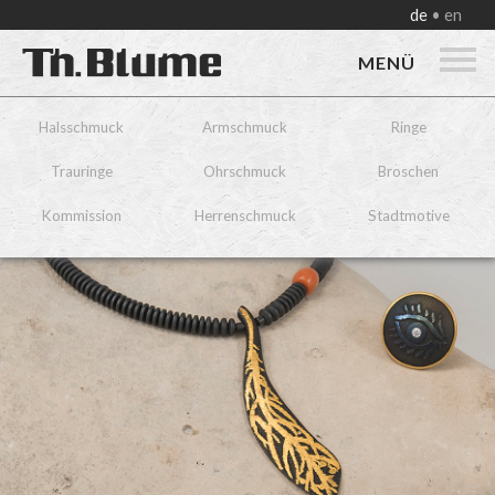
de
en
MENÜ
Halsschmuck
Armschmuck
Ringe
Trauringe
Ohrschmuck
Broschen
Kommission
Herrenschmuck
Stadtmotive