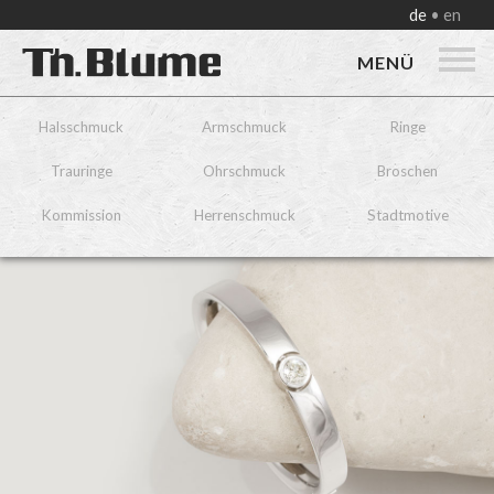
de
en
MENÜ
Halsschmuck
Armschmuck
Ringe
Trauringe
Ohrschmuck
Broschen
Kommission
Herrenschmuck
Stadtmotive