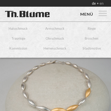
de
en
MENÜ
Halsschmuck
Armschmuck
Ringe
Trauringe
Ohrschmuck
Broschen
Kommission
Herrenschmuck
Stadtmotive