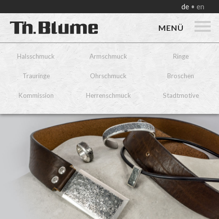
de
en
MENÜ
Halsschmuck
Armschmuck
Ringe
Trauringe
Ohrschmuck
Broschen
Kommission
Herrenschmuck
Stadtmotive