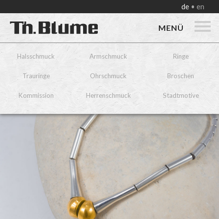
de
en
MENÜ
Halsschmuck
Armschmuck
Ringe
Trauringe
Ohrschmuck
Broschen
Kommission
Herrenschmuck
Stadtmotive