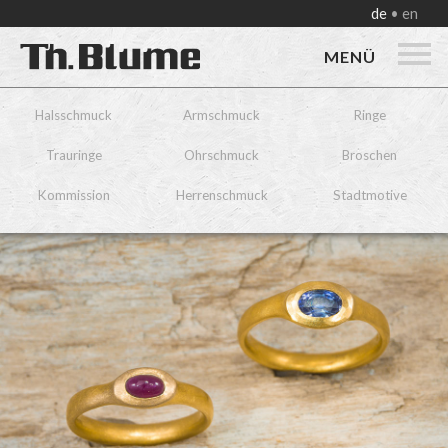
de
en
MENÜ
Halsschmuck
Armschmuck
Ringe
Trauringe
Ohrschmuck
Broschen
Kommission
Herrenschmuck
Stadtmotive