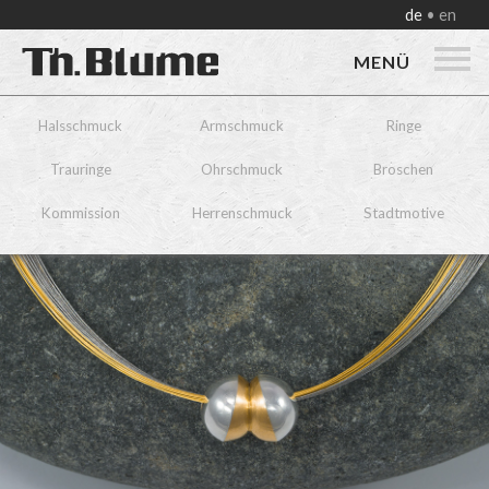
de
en
MENÜ
Halsschmuck
Armschmuck
Ringe
Trauringe
Ohrschmuck
Broschen
Kommission
Herrenschmuck
Stadtmotive