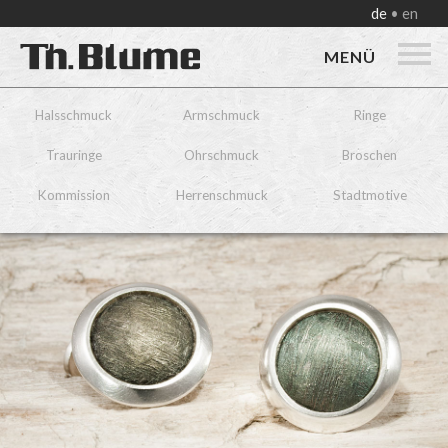
de
en
MENÜ
Halsschmuck
Armschmuck
Ringe
Trauringe
Ohrschmuck
Broschen
Kommission
Herrenschmuck
Stadtmotive