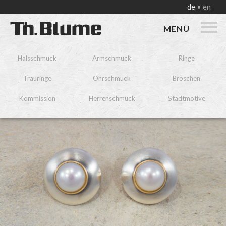
de
en
MENÜ
Halsschmuck
Armschmuck
Ringe
Trauringe
Ohrschmuck
Broschen
Kommission
Herrenschmuck
Stadtmotive