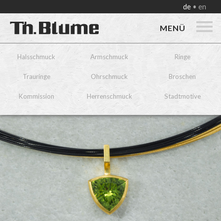
de
en
MENÜ
Halsschmuck
Armschmuck
Ringe
Trauringe
Ohrschmuck
Broschen
Kommission
Herrenschmuck
Stadtmotive