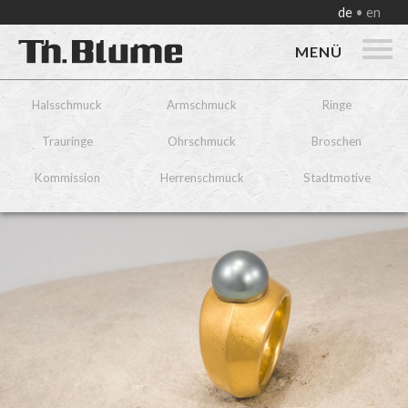
de
en
MENÜ
Halsschmuck
Armschmuck
Ringe
Trauringe
Ohrschmuck
Broschen
Kommission
Herrenschmuck
Stadtmotive