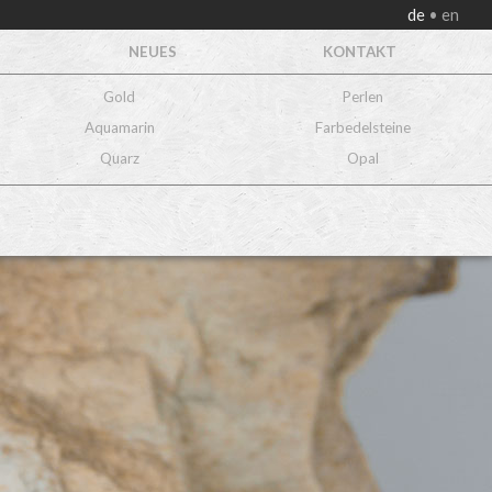
de
en
NEUES
KONTAKT
Gold
Perlen
Aquamarin
Farbedelsteine
Quarz
Opal