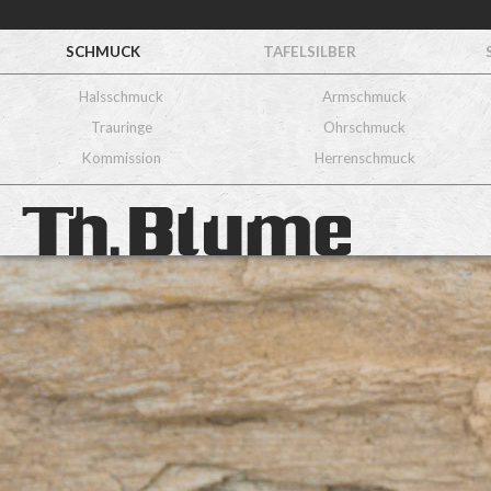
SCHMUCK
TAFELSILBER
Halsschmuck
Armschmuck
Trauringe
Ohrschmuck
Kommission
Herrenschmuck
Ring
Nr. 581
900/ooo Gold
Tansanit 0,79 ct.
ca. 3.720,– €