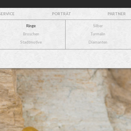
SERVICE
PORTRÄT
PARTNER
Ringe
Silber
Broschen
Turmalin
Stadtmotive
Diamanten