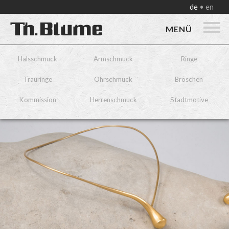
de
en
MENÜ
Halsschmuck
Armschmuck
Ringe
Trauringe
Ohrschmuck
Broschen
Kommission
Herrenschmuck
Stadtmotive