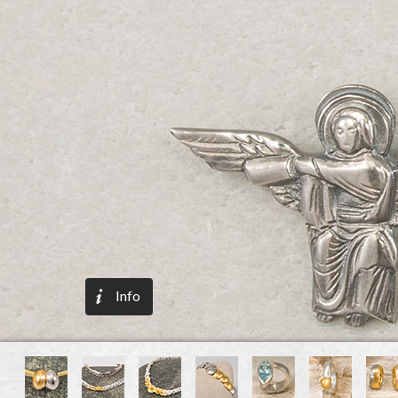
Anhänger
Silber vergoldet
ca. 120,– €
Info