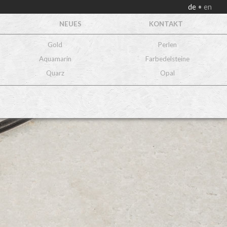
de
en
NEUES
KONTAKT
Gold
Perlen
Aquamarin
Farbedelsteine
Quarz
Opal