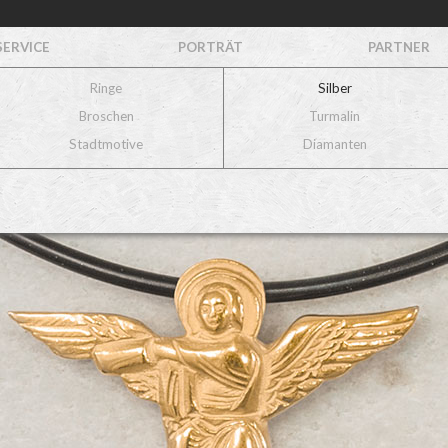
SERVICE
PORTRÄT
PARTNER
Ringe
Silber
Broschen
Turmalin
Stadtmotive
Diamanten