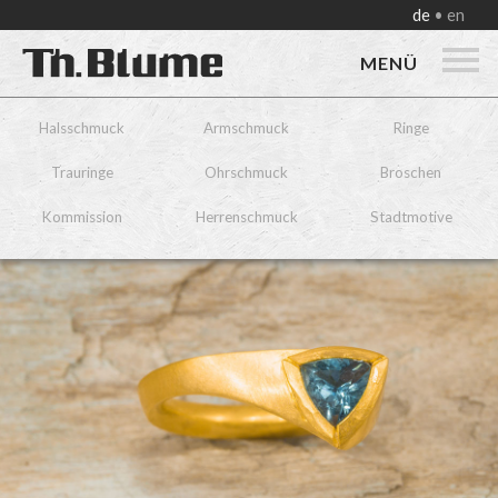
de
en
MENÜ
Halsschmuck
Armschmuck
Ringe
Trauringe
Ohrschmuck
Broschen
Kommission
Herrenschmuck
Stadtmotive