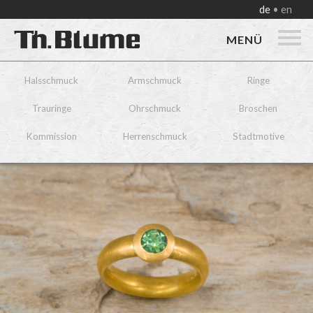
de
en
MENÜ
Halsschmuck
Armschmuck
Ringe
Trauringe
Ohrschmuck
Broschen
Kommission
Herrenschmuck
Stadtmotive