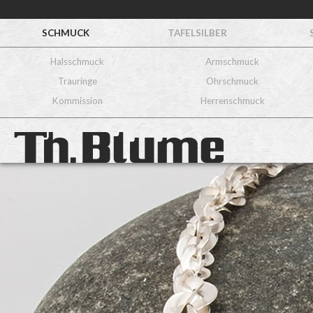
SCHMUCK
TAFELSILBER
Halsschmuck
Armschmuck
Trauringe
Ohrschmuck
Kommission
Herrenschmuck
Halskette
Nr.3
900/ooo Gold
925/ooo Silber
Dieses Unikat ist verkauft, ein
ähnliches kann angefertigt werden.