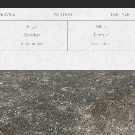
SERVICE
PORTRÄT
PARTNER
Ringe
Silber
Broschen
Turmalin
Stadtmotive
Diamanten