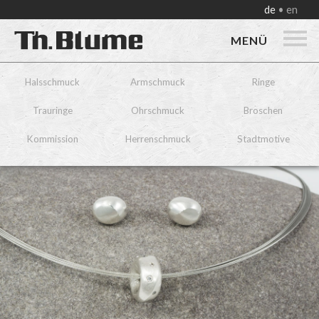
de
en
MENÜ
Halsschmuck
Armschmuck
Ringe
Trauringe
Ohrschmuck
Broschen
Kommission
Herrenschmuck
Stadtmotive