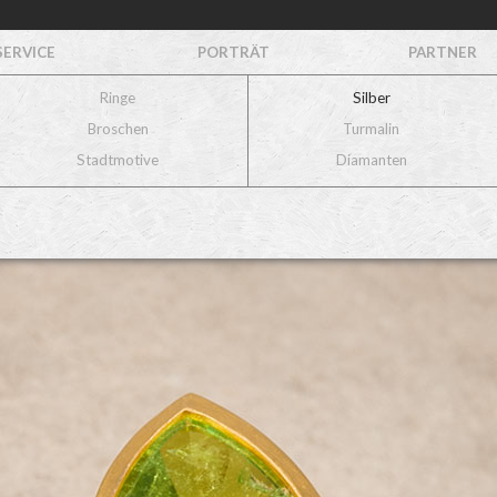
SERVICE
PORTRÄT
PARTNER
Ringe
Silber
Broschen
Turmalin
Stadtmotive
Diamanten