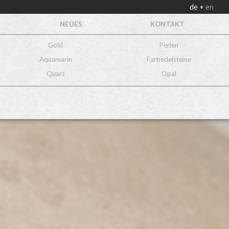
de
en
NEUES
KONTAKT
Gold
Perlen
Aquamarin
Farbedelsteine
Quarz
Opal