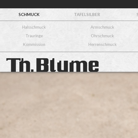
SCHMUCK
TAFELSILBER
Halsschmuck
Armschmuck
Trauringe
Ohrschmuck
Kommission
Herrenschmuck
Ring
Nr. 181
925/ooo Silber
900/ooo Gold
Olivin-Peridot
ca. 2.532,– €