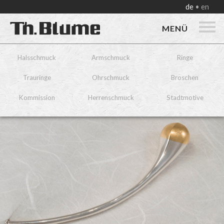
de
en
MENÜ
Halsschmuck
Armschmuck
Ringe
Trauringe
Ohrschmuck
Broschen
Kommission
Herrenschmuck
Stadtmotive