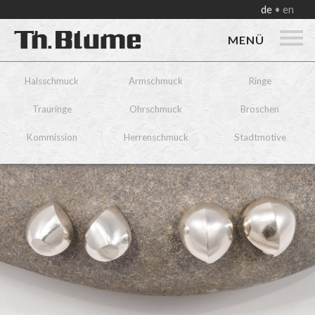
de
en
MENÜ
Halsschmuck
Armschmuck
Ringe
Trauringe
Ohrschmuck
Broschen
Kommission
Herrenschmuck
Stadtmotive