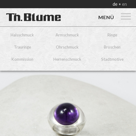
de
en
MENÜ
Halsschmuck
Armschmuck
Ringe
Trauringe
Ohrschmuck
Broschen
Kommission
Herrenschmuck
Stadtmotive