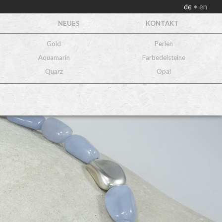
de
en
NEUES
KONTAKT
Gold
Perlen
Aquamarin
Farbedelsteine
Quarz
Opal