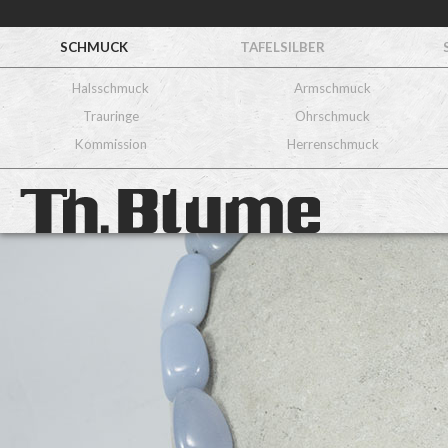
SCHMUCK
TAFELSILBER
Halsschmuck
Armschmuck
Trauringe
Ohrschmuck
Kommission
Herrenschmuck
Halskette
Nr. 568
925/ooo Silber
Chalcedon
ca. 1.742,– €