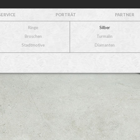
SERVICE
PORTRÄT
PARTNER
Ringe
Silber
Broschen
Turmalin
Stadtmotive
Diamanten