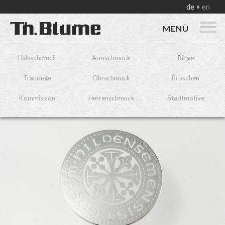
de
en
MENÜ
Halsschmuck
Armschmuck
Ringe
Trauringe
Ohrschmuck
Broschen
Kommission
Herrenschmuck
Stadtmotive